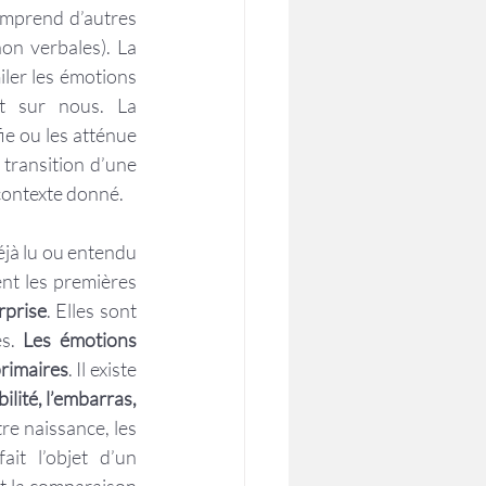
omprend d’autres 
on verbales). La 
iler les émotions 
t sur nous. La 
e ou les atténue 
 transition d’une 
 contexte donné.
éjà lu ou entendu 
nt les premières 
urprise
. Elles sont 
s. 
Les émotions 
primaires
. Il existe 
ilité, l’embarras, 
e naissance, les 
it l’objet d’un 