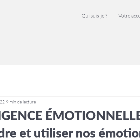
Qui suis-je ?
Votre ac
022
9 min de lecture
LIGENCE ÉMOTIONNELLE
re et utiliser nos émotio