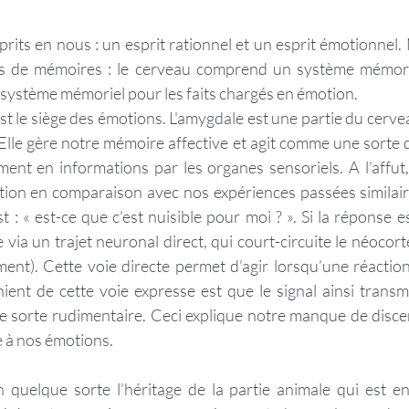
its en nous : un esprit rationnel et un esprit émotionnel
 de mémoires : le cerveau comprend un système mémoriel
 système mémoriel pour les faits chargés en émotion.
t le siège des émotions. L'amygdale est une partie du cervea
lle gère notre mémoire affective et agit comme une sorte de 
ment en informations par les organes sensoriels. A l’affut,
ion en comparaison avec nos expériences passées similaire
t : « est-ce que c’est nuisible pour moi ? ». Si la réponse es
via un trajet neuronal direct, qui court-circuite le néocort
ent). Cette voie directe permet d’agir lorsqu’une réaction
nient de cette voie expresse est que le signal ainsi transmi
e sorte rudimentaire. Ceci explique notre manque de disc
 à nos émotions.
quelque sorte l’héritage de la partie animale qui est en 