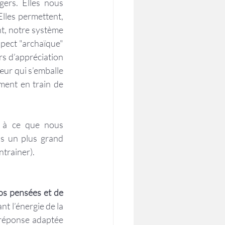
rs. Elles nous 
lles permettent, 
t, notre système 
spect "archaïque" 
 d’appréciation 
ur qui s’emballe 
ment en train de 
 à ce que nous 
s un plus grand 
ntrainer).
os pensées et de 
nt l’énergie de la 
 réponse adaptée 