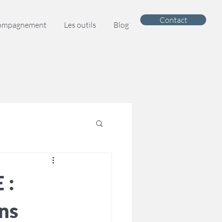
Contact
compagnement
Les outils
Blog
 :
ns