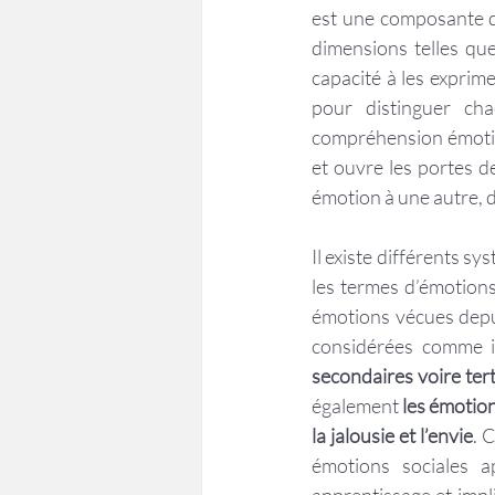
est une composante de
dimensions telles que
capacité à les exprime
pour distinguer cha
compréhension émotionn
et ouvre les portes de
émotion à une autre, 
Il existe différents s
les termes d’émotions
émotions vécues depui
considérées comme i
secondaires voire tert
également 
les émotion
la jalousie et l’envie
. 
émotions sociales ap