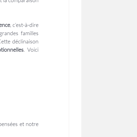
t la comparaison 
lence
, c’est-à-dire 
randes familles 
ette déclinaison 
tionnelles
. Voici 
pensées et notre 
 