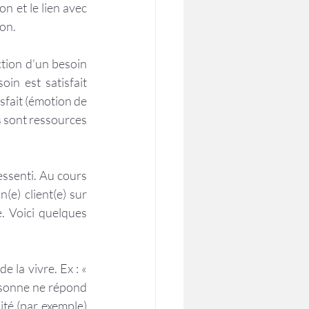
 et le lien avec 
ion.
tion d’un besoin 
n est satisfait 
sfait (émotion de 
s sont ressources 
essenti. Au cours 
e) client(e) sur 
 Voici quelques 
L’émotion est différente du jugement de valeur que l’on porte sur soi au moment de la vivre. Ex : « 
rsonne ne répond 
té (par exemple) 