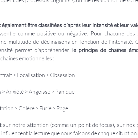
iquent des processus cognitifs (comme l’évaluation de soi e
galement être classifiées d’après leur intensité et leur va
 ressentie comme positive ou négative. Pour chacune des g
 une multitude de déclinaisons en fonction de l’intensité. C
tensité permet d’appréhender 
le principe de chaînes émo
chaînes émotionnelles : 
Attrait > Focalisation > Obsession
 > Anxiété > Angoisse > Panique
tation > Colère > Furie > Rage
 sur notre attention (comme un point de focus), sur nos 
 influencent la lecture que nous faisons de chaque situation.