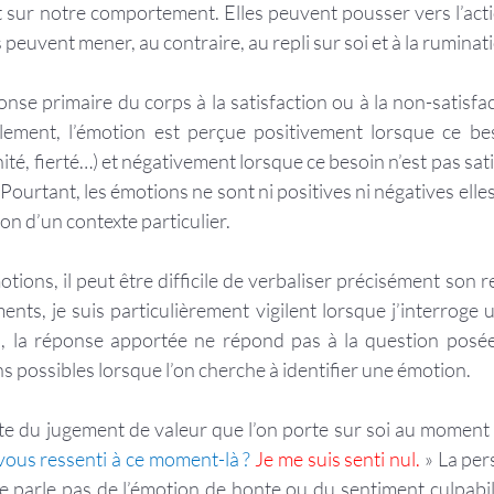
 sur notre comportement. Elles peuvent pousser vers l’action
 peuvent mener, au contraire, au repli sur soi et à la ruminat
nse primaire du corps à la satisfaction ou à la non-satisfac
ement, l’émotion est perçue positivement lorsque ce besoi
ité, fierté…) et négativement lorsque ce besoin n’est pas sati
 Pourtant, les émotions ne sont ni positives ni négatives elle
on d’un contexte particulier.
otions, il peut être difficile de verbaliser précisément son r
s, je suis particulièrement vigilent lorsque j’interroge un(
s, la réponse apportée ne répond pas à la question posée.
 possibles lorsque l’on cherche à identifier une émotion.
ous ressenti à ce moment-là ? 
Je me suis senti nul.
 » La pe
ne parle pas de l’émotion de honte ou du sentiment culpabili