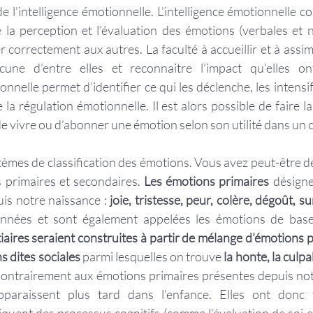
 l’intelligence émotionnelle. L’intelligence émotionnelle c
 la perception et l’évaluation des émotions (verbales et n
r correctement aux autres. La faculté à accueillir et à assim
cune d’entre elles et reconnaitre l’impact qu’elles on
elle permet d’identifier ce qui les déclenche, les intensifi
 la régulation émotionnelle. Il est alors possible de faire la
de vivre ou d’abonner une émotion selon son utilité dans un
ystèmes de classification des émotions. Vous avez peut-être d
 primaires et secondaires. 
Les émotions primaires
 désigne
s notre naissance : 
joie, tristesse, peur, colère, dégoût, s
nnées et sont également appelées les émotions de base
iaires seraient construites à partir de mélange d’émotions 
s dites sociales
 parmi lesquelles on trouve 
la honte, la culpab
Contrairement aux émotions primaires présentes depuis notr
paraissent plus tard dans l’enfance. Elles ont donc fa