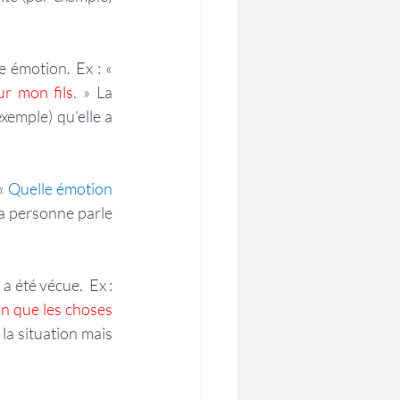
L’émotion est différente du comportement que l’on manifeste en réponse à cette émotion. Ex : « 
ur mon fils
. » La 
emple) qu’elle a 
« 
Quelle émotion 
La personne parle 
a été vécue.  Ex : 
on que les choses 
la situation mais 