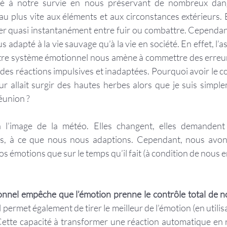
é à notre survie en nous préservant de nombreux dange
au plus vite aux éléments et aux circonstances extérieurs. E
er quasi instantanément entre fuir ou combattre. Cependan
 adapté à la vie sauvage qu’à la vie en société. En effet, l’a
tre système émotionnel nous amène à commettre des erreurs
des réactions impulsives et inadaptées. Pourquoi avoir le cœ
 allait surgir des hautes herbes alors que je suis simple
éunion ?
 l’image de la météo. Elles changent, elles demandent
es, à ce que nous nous adaptions. Cependant, nous avon
os émotions que sur le temps qu’il fait (à condition de nous e
nnel empêche que l’émotion prenne le contrôle total de n
Il permet également de tirer le meilleur de l’émotion (en utilisa
Cette capacité à transformer une réaction automatique en