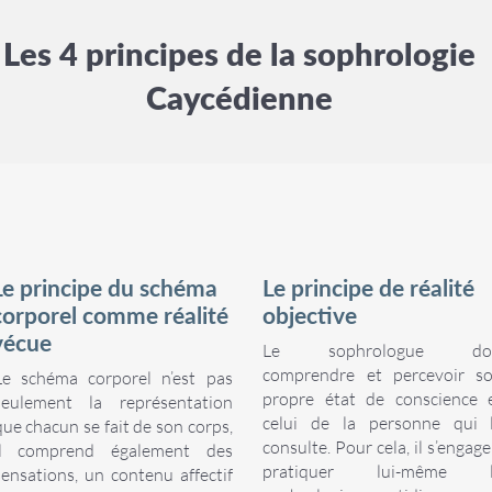
Les 4 principes de la sophrologie
Caycédienne
Le principe du schéma
Le principe de réalité
corporel comme réalité
objective
vécue
Le sophrologue doi
comprendre et percevoir s
Le schéma corporel n’est pas
propre état de conscience 
seulement la représentation
celui de la personne qui 
que chacun se fait de son corps,
consulte. Pour cela, il s’engage
il comprend également des
pratiquer lui-même l
sensations, un contenu affectif