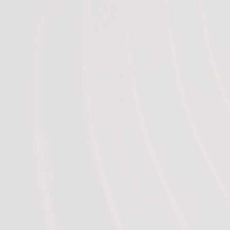
développer
En voici quelques exemples :
La gestion du stress et de l’anxiété
La gestion des émotions
La gestion de la douleur
La confiance en soi
Les troubles du sommeil