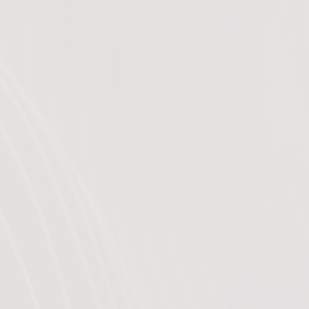
ue
: moment d’échange sur les avancées
dente. Le sophrologue explique le
 venir (ses objectifs, bénéfices et son
dée par le sophrologue et commence par
moyen d’une lecture corporelle qu’on
. Elle comprend également des exercices
u des techniques spécifiques, avec ou
s selon l’objectif de la séance. Elle se
 « désophronisation » qui consiste à
niveau de vigilance normal.
nique
: moment où le pratiquant