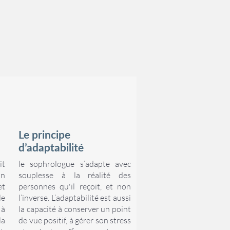
Le principe
d’adaptabilité
t
le sophrologue s’adapte avec
on
souplesse à la réalité des
et
personnes qu'il reçoit, et non
le
l’inverse. L’adaptabilité est aussi
 à
la capacité à conserver un point
a
de vue positif, à gérer son stress