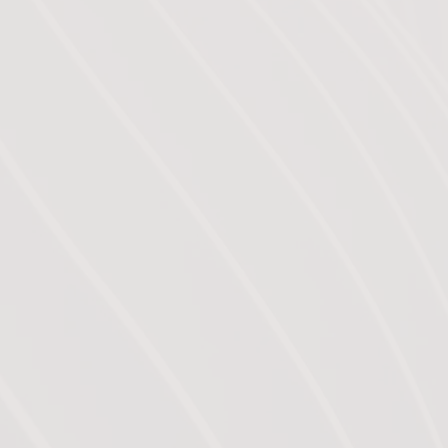
dicaux
 parentalité
Le dialogue pré-sophroniq
depuis la séance précé
déroulement de la séance à
protocole).
La pratique
: Elle est gui
une phase de détente au 
appelle « sophronisation »
de relaxation dynamique o
sans visualisations positive
termine par une phase de
revenir, à son rythme, à un 
Le dialogue post-sophro