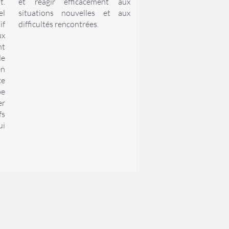
t.
et réagir efficacement aux
el
situations nouvelles et aux
if
difficultés rencontrées.
ux
nt
de
en
ce
pe
er
fs
ui