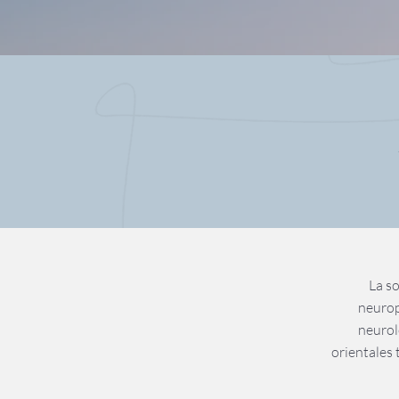
La s
neurop
neurol
orientales 