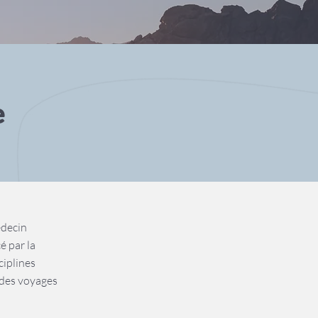
e
édecin
é par la
ciplines
s des voyages