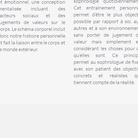
sophrologie quotidiennemen
et émotionnel, une conception
Cet entraînement personn
mentalisée incluant des
permet d’être le plus object
facteurs sociaux et des
possible par rapport à soi, a
jugements de valeurs sur le
autres et à son environneme
corps. Le schéma corporel inclut
sans porter de jugement 
donc notre histoire personnelle
valeur mais simplement 
t fait la liaison entre le corps et
considérant les choses pour 
le monde extérieur.
qu’elles sont. Ce princi
permet au sophrologue de fix
avec son patient des objecti
concrets et réalistes q
tiennent compte de la réalité.