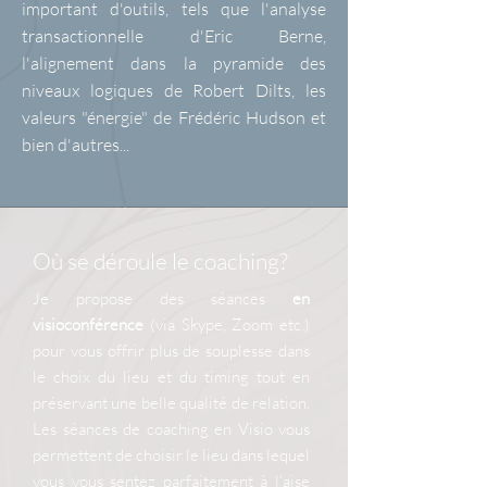
important d'outils, tels que l'analyse
transactionnelle d'Eric Berne,
l'alignement dans la pyramide des
niveaux logiques de Robert Dilts, les
valeurs "énergie" de Frédéric Hudson et
bien d'autres...
Où se déroule le coaching?
Je propose des séances
en
visioconférence
(via Skype, Zoom etc.)
pour vous offrir plus de souplesse dans
le choix du lieu et du timing tout en
préservant une belle qualité de relation.
Les séances de coaching en Visio vous
permettent de choisir le lieu dans lequel
vous vous sentez parfaitement à l’aise