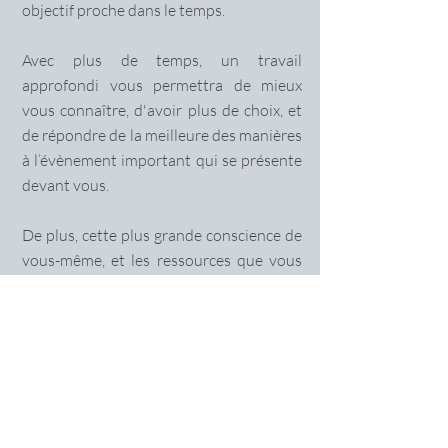
objectif proche dans le temps.
Avec plus de temps, un travail
approfondi vous permettra de mieux
vous connaître, d'avoir plus de choix, et
de répondre de la meilleure des manières
à l’évènement important qui se présente
devant vous.
De plus, cette plus grande conscience de
vous-même, et les ressources que vous
allez développer, vous seront utiles pour
tous les évènements importants qui
vous attendent dans le futur.
Ce qui se passe parfois...
un processus de préparation épuisant