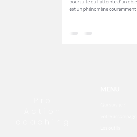
poursuite ou l'atteinte d'un obje
est un phénomène couramment 
en psychologie et en...
MENU
Pro
Qui suis-je ?
Action
Votre accompag
coaching
Les outils