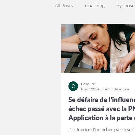
All Posts
Coaching
hypnose
Colin Eric
8 févr. 2024
4 min de lecture
Se défaire de l’influen
échec passé avec la P
Application à la perte
poids
L'influence d'un échec passé sur 