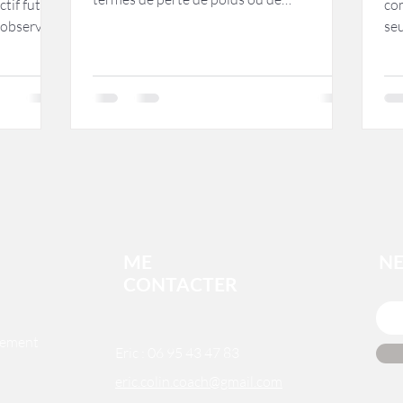
ctif futur
co
changements physiques,...
observé
se
phy
ME
N
CONTACTER
nement
Eric :
06 95 43 47 83
eric.colin.coach@gmail.com