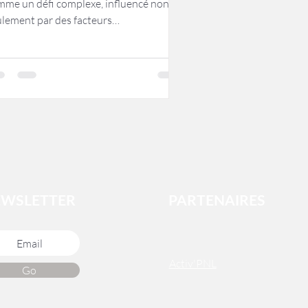
mme un défi complexe, influencé non
ulement par des facteurs
siologiques liés à...
EWSLETTER
PARTENAIRES
Activ'PNL
Go