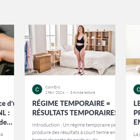
Colin Eric
2 févr. 2024
3 min de lecture
ce d’un
RÉGIME TEMPORAIRE =
L
NL :
RÉSULTATS TEMPORAIRES
P
 de
E
Introduction : Un régime temporaire peut
P
produire des résultats à court terme en
la
La 
termes de perte de poids ou de