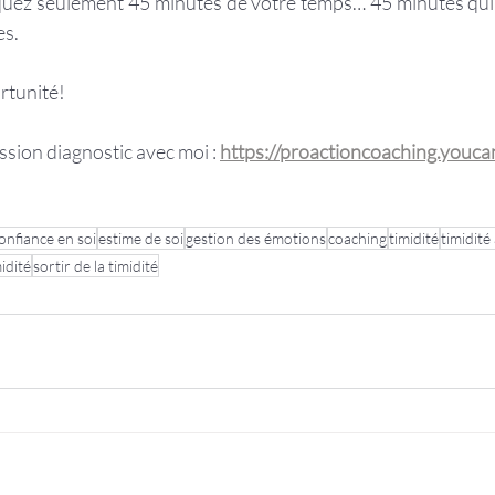
squez seulement 45 minutes de votre temps… 45 minutes qui
es.
rtunité!
ssion diagnostic avec moi : 
https://proactioncoaching.youc
onfiance en soi
estime de soi
gestion des émotions
coaching
timidité
timidité
midité
sortir de la timidité