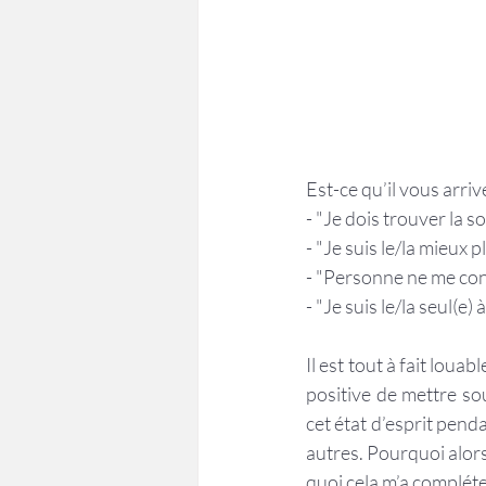
Est-ce qu’il vous arriv
- "Je dois trouver la 
- "Je suis le/la mieux
- "Personne ne me co
- "Je suis le/la seul(e)
Il est tout à fait loua
positive de mettre so
cet état d’esprit pend
autres. Pourquoi alors
quoi cela m’a compléte