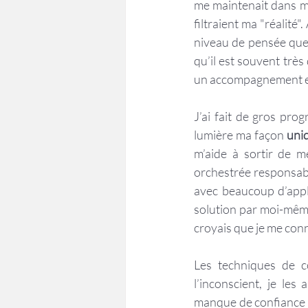
me maintenait dans mo
filtraient ma "réalité
niveau de pensée que 
qu’il est souvent très 
un accompagnement e
J’ai fait de gros prog
lumière ma façon 
uni
m’aide à sortir de m
orchestrée responsabl
avec beaucoup d’appl
solution par moi-même
croyais que je me conn
Les techniques de c
l’inconscient, je les
manque de confiance da