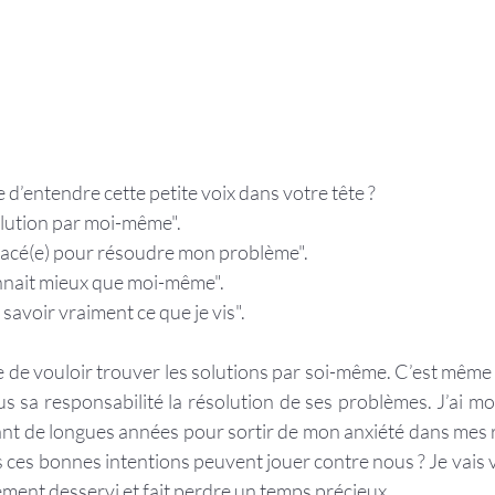
e d’entendre cette petite voix dans votre tête ?
solution par moi-même".
 placé(e) pour résoudre mon problème".
nnait mieux que moi-même".
 à savoir vraiment ce que je vis".
ble de vouloir trouver les solutions par soi-même. C’est même 
us sa responsabilité la résolution de ses problèmes. J’ai m
ant de longues années pour sortir de mon anxiété dans mes re
 ces bonnes intentions peuvent jouer contre nous ? Je vais v
ment desservi et fait perdre un temps précieux. 