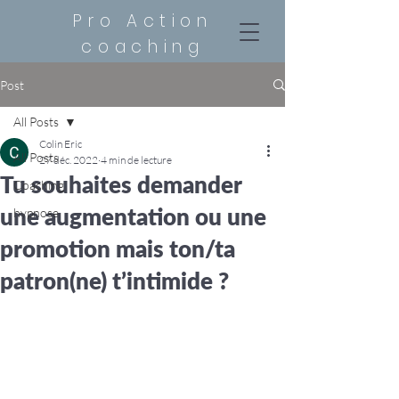
Pro Action
coaching
Post
All Posts
Colin Eric
All Posts
27 déc. 2022
4 min de lecture
Tu souhaites demander
Coaching
une augmentation ou une
hypnose
promotion mais ton/ta
patron(ne) t’intimide ?