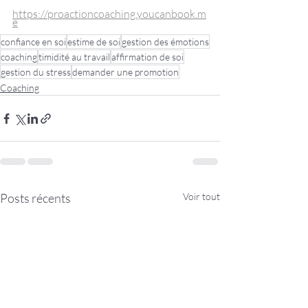
https://proactioncoaching.youcanbook.m
e
confiance en soi
estime de soi
gestion des émotions
coaching
timidité au travail
affirmation de soi
gestion du stress
demander une promotion
Coaching
Posts récents
Voir tout