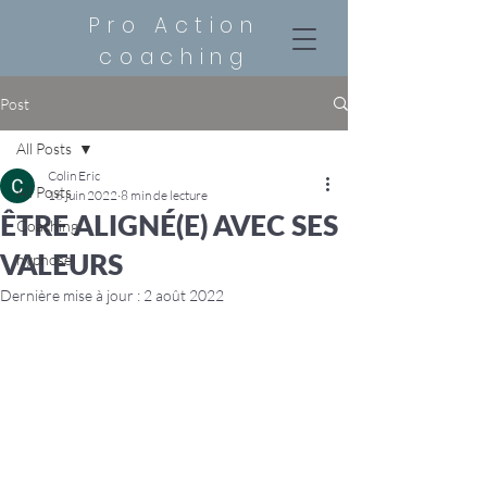
Pro Action
coaching
Post
All Posts
Colin Eric
All Posts
16 juin 2022
8 min de lecture
ÊTRE ALIGNÉ(E) AVEC SES
Coaching
VALEURS
hypnose
Dernière mise à jour :
2 août 2022