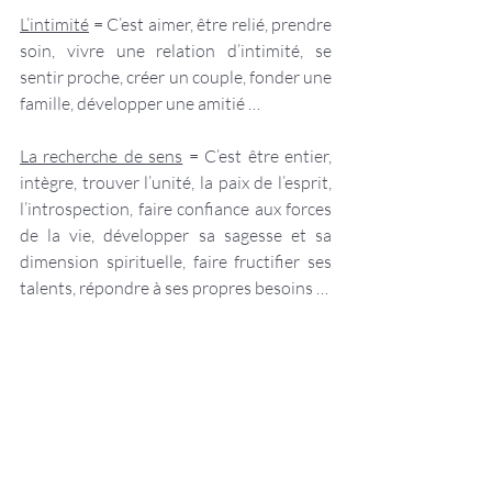
L’intimité
 = C’est aimer, être relié, prendre 
soin, vivre une relation d’intimité, se 
sentir proche, créer un couple, fonder une 
famille, développer une amitié …
La recherche de sens
 = C’est être entier, 
intègre, trouver l’unité, la paix de l’esprit, 
l’introspection, faire confiance aux forces 
de la vie, développer sa sagesse et sa 
dimension spirituelle, faire fructifier ses 
talents, répondre à ses propres besoins …
La compassion et la contribution
 =  C’est 
se donner pour les autres, améliorer le 
monde, aider, nourrir, apporter une 
contribution sociale, écologique ou 
humanitaire, donner de son temps, laisser 
un héritage …