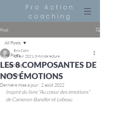
Pro Action
coaching
Post
All Posts
Eric Colin
All Posts
15 avr. 2021
3 min de lecture
LES 8 COMPOSANTES DE
Coaching
NOS ÉMOTIONS
hypnose
Dernière mise à jour :
2 août 2022
Inspiré du livre “Au coeur des émotions” 
de Cameron-Bandler et Lebeau